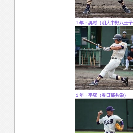
１年・奥村（明大中野八王子
１年・平塚（春日部共栄）