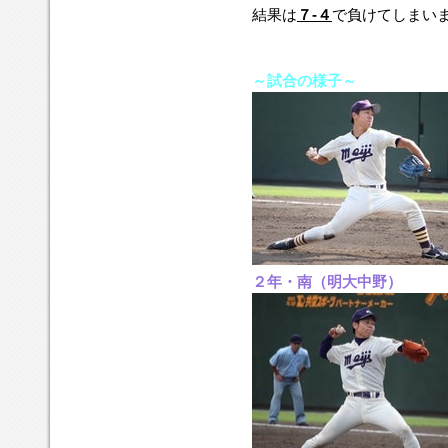
結果は
７-４
で
負けてしまい
～試合の様子～
２年・南（明大中野）