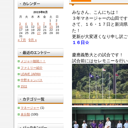
みなさん、こんにちは！
2015年8月
月
火
水
木
金
土
日
３年マネージャーの山田です
1
2
さて、１６・１７日と新潟県
3
4
5
6
7
8
9
10
11
12
13
14
15
16
た！
17
18
19
20
21
22
23
24
25
26
27
28
29
30
更新が大変遅くなり申し訳ご
31
« 7月
9月 »
１６日☆
慶應義塾大との試合です！
試合前にはセレモニーを行い
メジャー観戦！！
ファミリー紹介
LEAVE JAPAN
中野キャンパス
1511
マネージャー
(1)
未分類
(100)