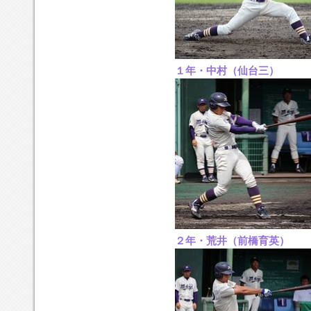
１年・中村（仙台三）
２年・荒井（前橋育英）