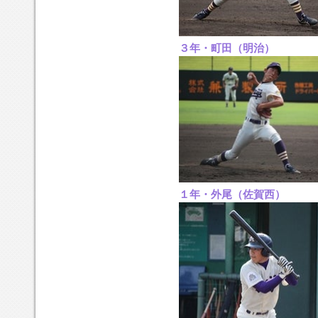
３年・町田（明治）
１年・外尾（佐賀西）