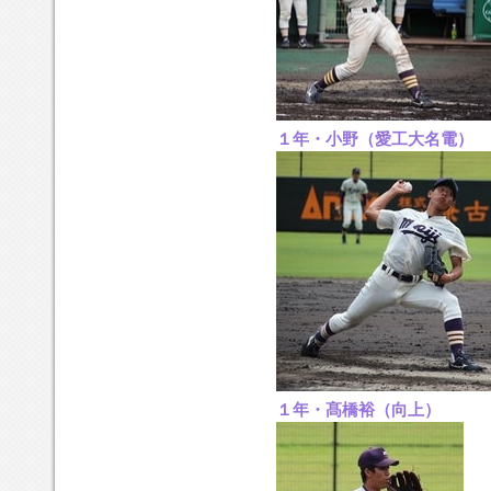
１年・小野（愛工大名電）
１年・髙橋裕（向上）