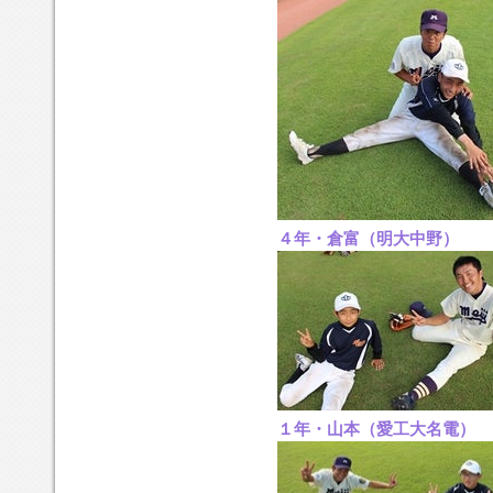
４年・倉富（明大中野）
１年・山本（愛工大名電）