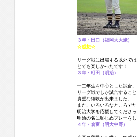
３年・田口（福岡大大濠）
☆感想☆
リーグ戦に出場する以外では
とても楽しかったです！
３年・町田（明治）
一二年生を中心とした試合、
リーグ戦でしか試合すること
貴重な経験が出来ました。
また、いろいろなところでた
明治大学を応援してくださっ
明治の名に恥じぬプレーをし
４年・倉富（明大中野）