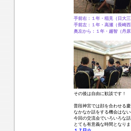
手前右：１年・稲見（日大三
手前左：１年・高瀬（長崎西
奥左から：１年・越智（丹原
その後は自由に歓談です！
普段神宮では顔を合わせる慶
なかなか話をする機会はない
今回の交流会でいろいろな話
とても有意義な時間となりました!
１７日☆