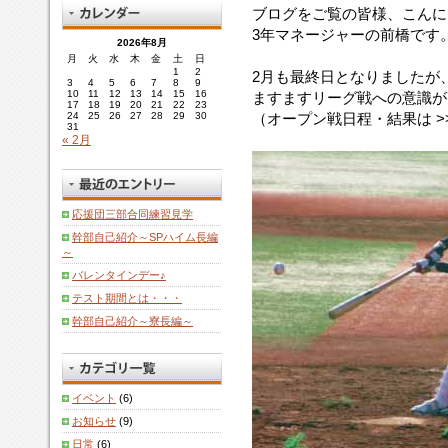
ブログをご覧の皆様、こんに
3年マネージャーの前橋です
2026年8月
月
火
水
木
金
土
日
1
2
2月も最終日となりましたが
3
4
5
6
7
8
9
10
11
12
13
14
15
16
ますますリーグ戦への意識が
17
18
19
20
21
22
23
24
25
26
27
28
29
30
（オープン戦日程・結果は >
31
« 2月
応援団三部合同練習見学
幹部自己紹介～SPハイム長編
～
バレンタインデー♪
テスト期間とは・・・
幹部自己紹介～寮長編～
イベント
(6)
お知らせ
(9)
日常
(6)