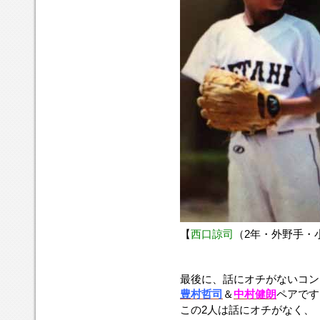
【
西口諒司
（2年・外野手・
最後に、話にオチがないコン
豊村哲司
＆
中村健朗
ペアです
この2人は話にオチがなく、