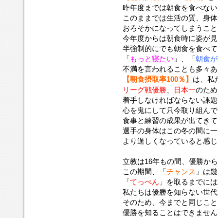
昨年度までは朝食を食べない
このままでは生活の質、身体
おろそかになってしまうこと
今年度からは朝食時に姿が見
半強制的にでも朝食を食べて
「
もっと寝たい
」、「
朝食が
不満を言われることも多々あ
【朝食摂取率100％】
は、私
リーグ戦優勝
、
日本一
のため
着手しなければならない課題
心を鬼にして只今取り組んで
食事と練習の成果が出てきて
選手の身体はこの冬の間に一
より逞しくなっていると感じ
立教は16年もの間、優勝か
この期間、「
チャンス
」は幾
「
てっぺん
」を取るまでには
私たちは優勝を知らない世代
そのため、今までと同じこと
優勝を知ることはできません