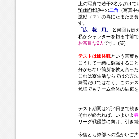
上の写真で若干2名ふざけて
“自称”
休憩中の
二角
（写真中
激励（？）の為にたまたま食
す。
「広 報 用」
と
何回も伝
私がシャッターを切る寸前で
お茶目な2人
です。(笑)
テストは団体戦
という言葉も
こうして一緒に勉強すること
分からない箇所を教え合った
これは寮生活ならではの方法
練習だけではなく、このテス
勉強でもチーム全体の結束を
テスト期間は2月4日まで続
それが終われば、いよいよ
春
リーグ戦優勝に向け、引き続
今後とも弊部への温かいご声