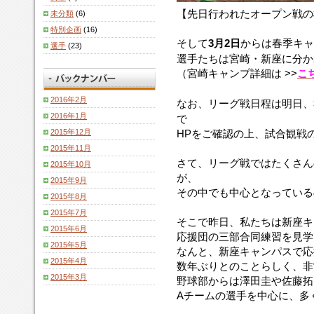
【先日行われたオープン戦の
未分類
(6)
特別企画
(16)
そして
3月2日
からは春季キャ
選手
(23)
選手たちは宮崎・新座に分か
（宮崎キャンプ詳細は >>
こ
2016年2月
なお、リーグ戦日程は明日、
2016年1月
で
2015年12月
HPをご確認の上、試合観戦の
2015年11月
さて、リーグ戦ではたくさん
2015年10月
が、
2015年9月
その中でも中心となっている
2015年8月
2015年7月
そこで昨日、私たちは新座キ
2015年6月
応援団の三部合同練習を見学
2015年5月
なんと、新座キャンパスで応
2015年4月
数年ぶりとのことらしく、非常
2015年3月
野球部からは澤田圭や佐藤拓
Aチームの選手を中心に、多