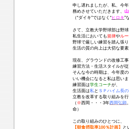
申し遅れましたが、私、今年
務めさせていただきます、
山
（“ダイキ”ではなく“
ヒロキ
”
さて、立教大学野球部は野球
私生活においても
規律
や
ルー
野球で厳しい練習を踏ん張り
生活の質の向上は大切な要素
現在、グラウンドの改修工事
練習方法・生活スタイルが従
そんな今の時期は、今年度の
いい機会になると私は思いま
練習面は
学生コーチ
が、
生活面は
私
と
ＳＰハイム長の
立教を改革する取り組みを行
（
※
西岡・・・3年
西岡弘顕
命）
この取り組みのひとつに、
【朝食摂取率100％計画】
と