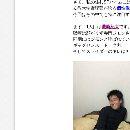
さて、私の住むSPハイムに
立教大学野球部が誇る
個性派
今回はその中でも特に注目す
まず、1人目は
磯崎紀大
です
磯崎は顔がまず寺門ジモンさ
同期には
ジモン
と呼ばれてい
ギャグセンス、トーク力、
そしてスライダーのキレはチ