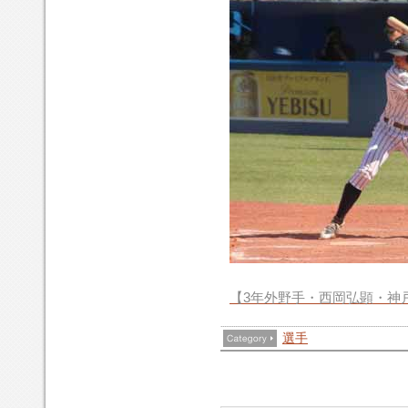
【3年外野手・西岡弘顕・神
選手