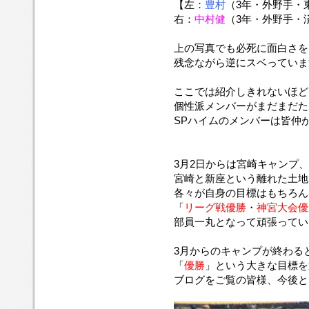
【左：
豊村
（3年・外野手・
右：
中村健
（3年・外野手・
上の写真でも必死に面白さを
残念ながら逆にスベっていま
ここでは紹介しきれないほど
個性派メンバーがまだまだた
SPハイムのメンバーは皆仲
3月2日からは宮崎キャンプ
宮崎と新座という離れた土地
各々が自身の目標はもちろん
「
リーグ戦優勝
・
神宮大会優
部員一丸となって頑張ってい
3月からのキャンプが終わる
「
優勝
」という大きな目標を
ブログをご覧の皆様、今後と