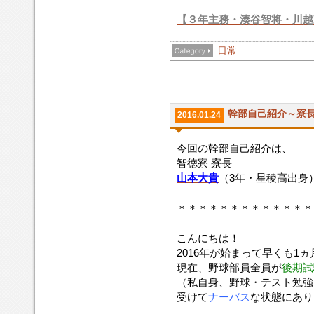
【３年主務
・湊谷智将・川越
日常
幹部自己紹介～寮
2016.01.24
今回の幹部自己紹介は、
智徳寮 寮長
山本大貴
（3年・星稜高出身
＊＊＊＊＊＊＊＊＊＊＊＊＊
こんにちは！
2016年が始まって早くも1
現在、野球部員全員が
後期試
（私自身、野球・テスト勉強
受けて
ナーバス
な状態にあり