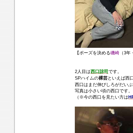
【ポーズを決める
磯崎
（3年
2人目は
西口諒司
です。
SPハイムの
裸芸
といえば西
西口はまだ伸びしろがだいぶ
写真は小さい頃の西口です。
（※今の西口を見たい方は
H