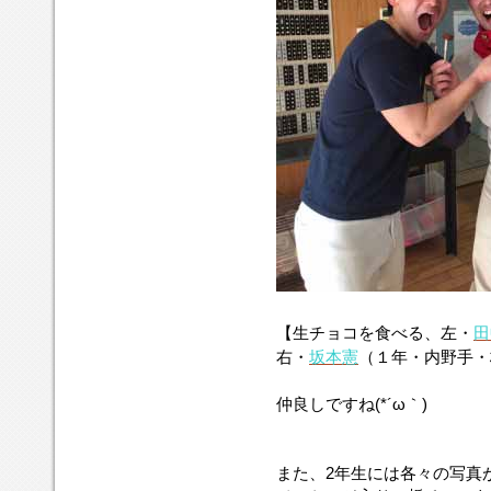
【生チョコを食べる、左・
田
右・
坂本憲
（１年・内野手・
仲良しですね(*´ω｀)
また、2年生には各々の写真