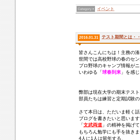
イベント
テスト期間とは・
2016.01.31
皆さんこんにちは！主務の湊
世間では高校野球の
春のセン
プロ野球のキャンプ情報がニ
いわゆる「
球春到来
」を感じ
弊部は現在大学の期末テスト
部員たちは練習と定期試験の
さて本日は、ただいま軽く話
ブログを書きたいと思います
「
文武両道
」の精神を掲げて
もちろん勉学にも手を抜きま
4人に1人は留年する
、