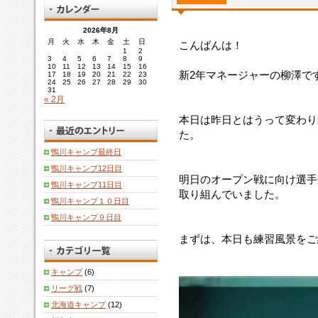
2026年8月
月
火
水
木
金
土
日
こんばんは！
1
2
3
4
5
6
7
8
9
10
11
12
13
14
15
16
新2年マネージャーの柳澤です(*
17
18
19
20
21
22
23
24
25
26
27
28
29
30
31
« 2月
本日は昨日とはうって変わり
た。
鴨川キャンプ最終日
鴨川キャンプ12日目
明日のオープン戦に向け選手
鴨川キャンプ11日目
取り組んでいました。
鴨川キャンプ１０日目
鴨川キャンプ９日目
まずは、本日も練習風景をご
キャンプ
(6)
リーグ戦
(7)
北海道キャンプ
(12)