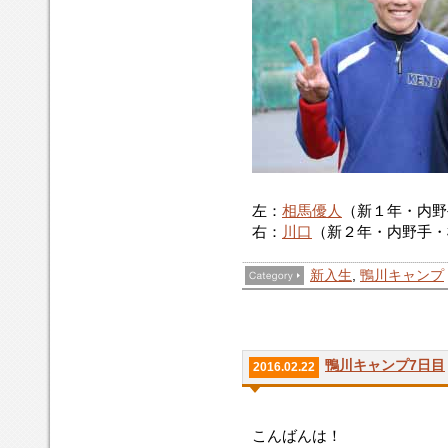
左：
相馬優人
（新１年・内野
右：
川口
（新２年・内野手・
新入生
,
鴨川キャンプ
鴨川キャンプ7日目
2016.02.22
こんばんは！