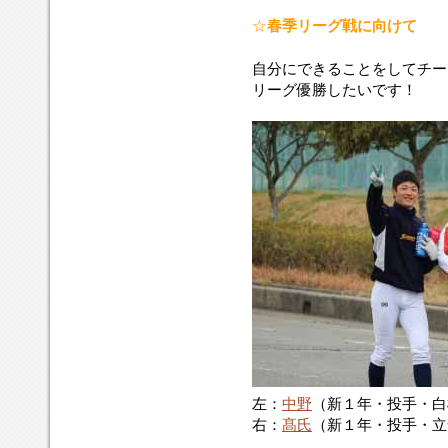
☆
春季リーグ戦に向けて
自分にできることをしてチー
リーグ優勝したいです！
左：
中野
（新１年・投手・白
右：
髙氏
（新１年・投手・立