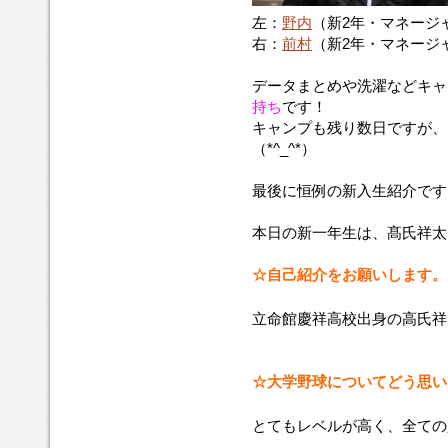
左：
野内
（新2年・マネージ
右：
前村
（新2年・マネージ
データまとめや洗濯などキャ
持ち
です！
キャンプも残り数日ですが、
（*^_^*）
最後に恒例の新入生紹介です
本日の新一年生は、髙氏祥太
☆自己紹介をお願いします。
立命館慶祥高校出身の高氏祥
☆大学野球についてどう思い
とてもレベルが高く、全ての