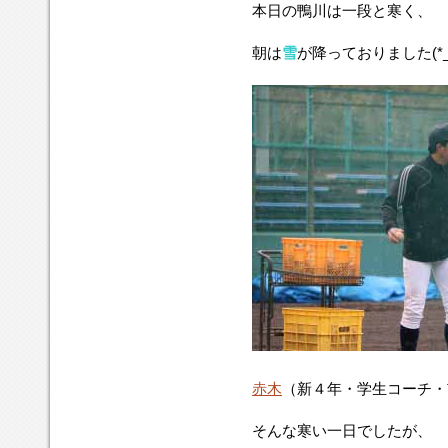
本日の鴨川は一段と寒く、
朝は
雪
が降っておりました(*_
赤木
（新４年・学生コーチ・
そんな寒い一日でしたが、