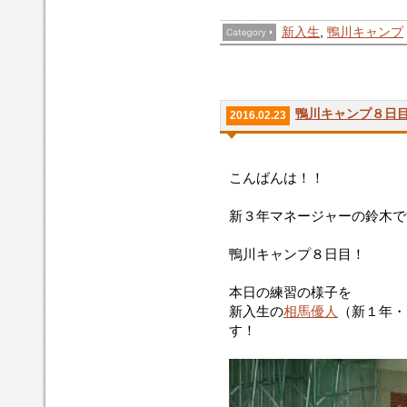
新入生
,
鴨川キャンプ
鴨川キャンプ８日
2016.02.23
こんばんは！！
新３年マネージャーの鈴木です(
鴨川キャンプ８日目！
本日の練習の様子を
新入生の
相馬優人
（新１年・
す！