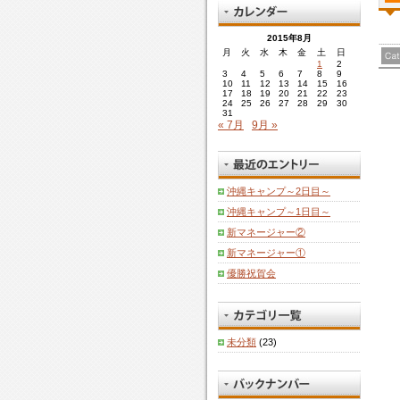
2015年8月
月
火
水
木
金
土
日
1
2
3
4
5
6
7
8
9
10
11
12
13
14
15
16
17
18
19
20
21
22
23
24
25
26
27
28
29
30
31
« 7月
9月 »
沖縄キャンプ～2日目～
沖縄キャンプ～1日目～
新マネージャー②
新マネージャー①
優勝祝賀会
未分類
(23)