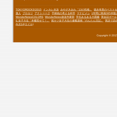
TOKYOROCKS!2015
インカレ水泳
みやざきみわ「13の性格」
徳永有美のベスト
激人
プロカツ
アナトーーク
平林純の考える科学
マナビメシ
1年間に映画365本
WonderNotesCOLORS
WonderNotes放送作家部
学生あるある大図鑑
英会話ガール
む女子大生「本棚見せて！」
就カツ女子大生の連載漫画「のんたん日記」
英語で読
ALE14(エイル)
Copyright © 2015