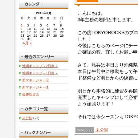
こんにちは。
2015年3月
月
火
水
木
金
土
日
3年主務の岩間と申します。
1
2
3
4
5
6
7
8
9
10
11
12
13
14
15
この度TOKYOROCKSのブ
16
17
18
19
20
21
22
23
24
25
26
27
28
29
した！
30
31
4月 »
今後はこちらのページにチー
ご確認の程、宜しくお願い申
さて、私共は本日より沖縄県
沖縄キャンプ～2日目～
本日は午前中に移動をして午
沖縄キャンプ～1日目～
ド整備など明日からの練習に
新マネージャー②
新マネージャー①
明日から本格的に練習を再開
優勝祝賀会
充実したキャンプにして必ず
よう頑張ります！
それでは今シーズンもTOKYO
未分類
(23)
未分類