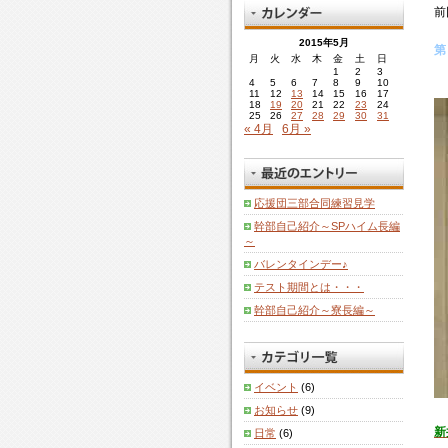
前
2015年5月
第
月
火
水
木
金
土
日
1
2
3
4
5
6
7
8
9
10
11
12
13
14
15
16
17
18
19
20
21
22
23
24
25
26
27
28
29
30
31
« 4月
6月 »
応援団三部合同練習見学
幹部自己紹介～SPハイム長編
～
バレンタインデー♪
テスト期間とは・・・
幹部自己紹介～寮長編～
イベント
(6)
お知らせ
(9)
新
日常
(6)