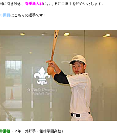
回に引き続き、
春季新人戦
における注目選手を紹介いたします。
３回目
はこちらの選手です！
井勝鏡
（２年・外野手・報徳学園高校）