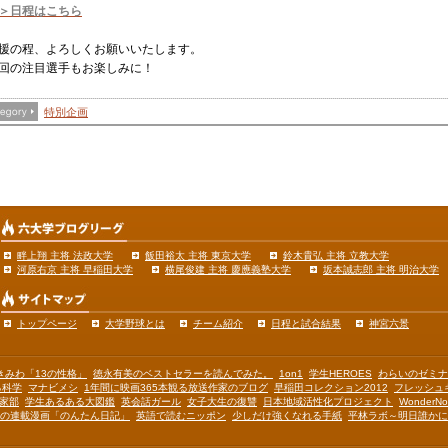
＞日程はこちら
援の程、よろしくお願いいたします。
回の注目選手もお楽しみに！
特別企画
畔上翔 主将 法政大学
飯田裕太 主将 東京大学
鈴木貴弘 主将 立教大学
河原右京 主将 早稲田大学
横尾俊建 主将 慶應義塾大学
坂本誠志郎 主将 明治大学
トップページ
大学野球とは
チーム紹介
日程と試合結果
神宮六景
きみわ「13の性格」
徳永有美のベストセラーを読んでみた。
1on1
学生HEROES
わらいのゼミナ
る科学
マナビメシ
1年間に映画365本観る放送作家のブログ
早稲田コレクション2012
フレッシュ
作家部
学生あるある大図鑑
英会話ガール
女子大生の復讐
日本地域活性化プロジェクト
WonderNot
の連載漫画「のんたん日記」
英語で読むニッポン
少しだけ強くなれる手紙
平林ラボ～明日誰かに