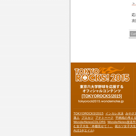
＞
応
次
[TOKYOROCKS!2015]
TOKYOROCKS!2015
インカレ水泳
みやざ
激人
プロカツ
アナトーーク
平林純の考え
WonderNotesCOLORS
WonderNotes放送
む女子大生「本棚見せて！」
就カツ女子大生
ALE14(エイル)