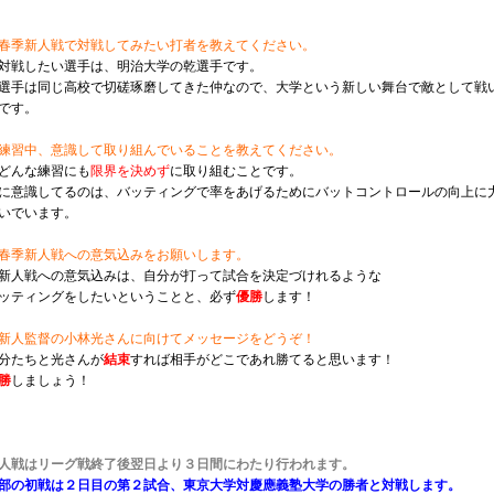
春季新人戦で対戦してみたい打者を教えてください。
対戦したい選手は、明治大学の乾選手です。
選手は同じ高校で切磋琢磨してきた仲なので、大学という新しい舞台で敵として戦
です。
練習中、意識して取り組んでいることを教えてください。
どんな練習にも
限界を決めず
に取り組むことです。
に意識してるのは、バッティングで率をあげるためにバットコントロールの向上に
いでいます。
春季新人戦への意気込みをお願いします。
新人戦への意気込みは、自分が打って試合を決定づけれるような
ッティングをしたいということと、必ず
優勝
します！
新人監督の小林光さんに向けてメッセージをどうぞ！
分たちと光さんが
結束
すれば相手がどこであれ
勝てる
と思います！
勝
しましょう！
人戦はリーグ戦終了後翌日より３日間にわたり行われます。
部の初戦は２日目の第２試合、東京大学対慶應義塾大学の勝者と対戦します。